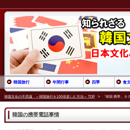
韓国旅行
年間行事
四季
食
韓国文化の不思議 ～韓国旅行を100倍楽しむ方法～ TOP
「韓国 携帯」タ
韓国の携帯電話事情