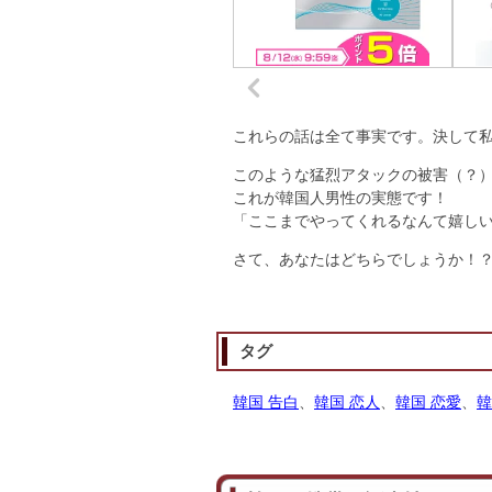
これらの話は全て事実です。決して
このような猛烈アタックの被害（？
これが韓国人男性の実態です！
「ここまでやってくれるなんて嬉し
さて、あなたはどちらでしょうか！
タグ
韓国 告白
、
韓国 恋人
、
韓国 恋愛
、
韓