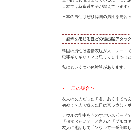
基本的に女性はまっているだけで、
日本では草食系男子が増えています
日本の男性はぜひ韓国の男性を見習
恐怖を感じるほどの強烈猛アタッ
韓国の男性は愛情表現がストレート
犯罪ギリギリ！？と思ってしまうほ
私にもいくつか体験談があります。
＜Ｔ君の場合＞
友人の友人だったＴ君。あくまでも
初めて２人で遊んだ日は真っ赤なス
ソウルの街中をものすごいスピード
「何食べたい？」と言われ「プルコ
友人に電話して「ソウルで一番美味