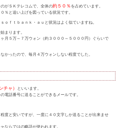
約５０％
るのがＳＫテレコムで、全体の
を占めています。
２０％と追い上げを図っている状況です。
・ｓｏｆｔｂａｎｋ・ａｕと状況はよく似ていますね。
で始まります。
１ヶ月５万～７万ウォン（約３０００～５０００円）ぐらいで
しなかったので、毎月４万ウォンしない程度でした。
！
ンチャ）
といいます。
手の電話番号に送ることができるメールです。
）程度と安いですが、一度に４０文字しか送ることが出来ませ
チャならではの略語が使われます。