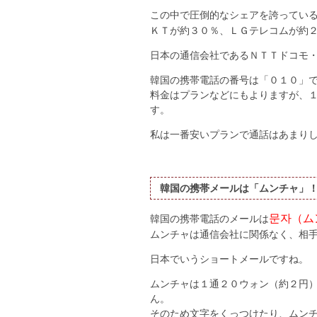
この中で圧倒的なシェアを誇ってい
ＫＴが約３０％、ＬＧテレコムが約
日本の通信会社であるＮＴＴドコモ
韓国の携帯電話の番号は「０１０」
料金はプランなどにもよりますが、
す。
私は一番安いプランで通話はあまり
韓国の携帯メールは「ムンチャ」
문자（ム
韓国の携帯電話のメールは
ムンチャは通信会社に関係なく、相
日本でいうショートメールですね。
ムンチャは１通２０ウォン（約２円
ん。
そのため文字をくっつけたり、ムン