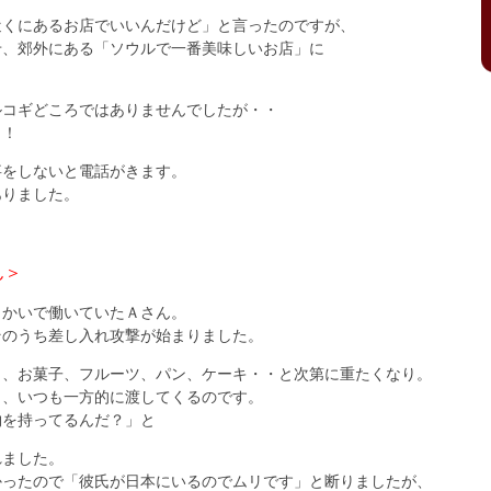
近くにあるお店でいいんだけど」と言ったのですが、
せ、郊外にある「ソウルで一番美味しいお店」に
ルコギどころではありませんでしたが・・
！！
事をしないと電話がきます。
ありました。
ん＞
向かいで働いていたＡさん。
そのうち差し入れ攻撃が始まりました。
り、お菓子、フルーツ、パン、ケーキ・・と次第に重たくなり。
も、いつも一方的に渡してくるのです。
物を持ってるんだ？」と
れました。
かったので「彼氏が日本にいるのでムリです」と断りましたが、