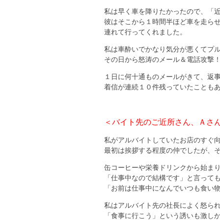
私は早く車を降りたかったので、「
彼はそこから１時間半ほど車を走ら
連れて行ってくれました。
私は車酔いでかなり気分が悪くてプ
その日から怒涛のメール＆電話攻撃
１日に何十通ものメールがきて、返
着信が連続１０件残っていたことも
＜バイト先のご近所さん、Ａさ
私がアルバイトしていたお店のすぐ
最初は挨拶する程度の仲でしたが、
缶コーヒーや栄養ドリンクから始ま
「仕事中なので結構です」と言って
「お前は仕事中になんでいつも食い
私はアルバイト先の社長によく怒ら
「食事に行こう」という誘いも激し