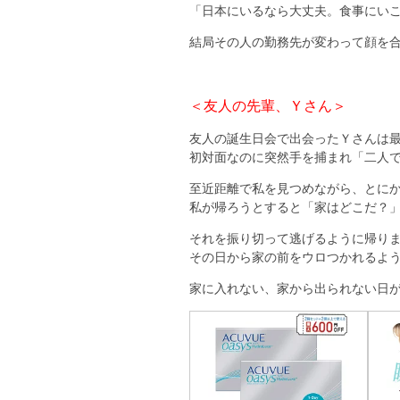
「日本にいるなら大丈夫。食事にい
結局その人の勤務先が変わって顔を
＜友人の先輩、Ｙさん＞
友人の誕生日会で出会ったＹさんは
初対面なのに突然手を捕まれ「二人
至近距離で私を見つめながら、とに
私が帰ろうとすると「家はどこだ？
それを振り切って逃げるように帰り
その日から家の前をウロつかれるよ
家に入れない、家から出られない日