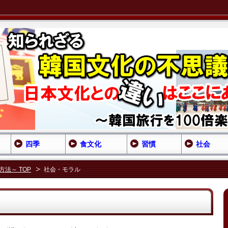
四季
食文化
習慣
社会
法～ TOP
社会・モラル